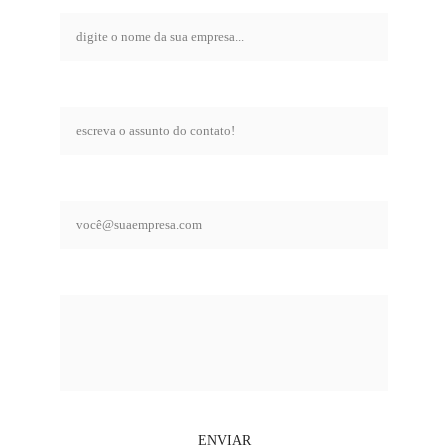
empresa*
assunto*
email comercial*
mensagem*
ENVIAR