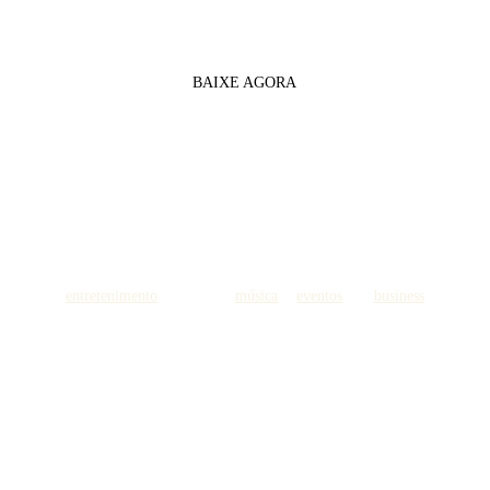
novo momento da publicidade
BAIXE AGORA
entretenimento
moda
música
eventos
business