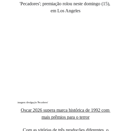
'Pecadores'; premiação rolou neste domingo (15), 
em Los Angeles
imagem: divulgação 'Pecadores'
Oscar 2026 supera marca histórica de 1992 com 
mais prêmios para o terror
 Com as vitórias de três produções diferentes, o 