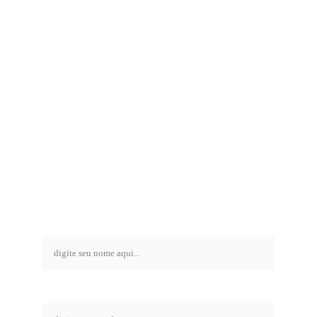
entre em contato 
com a nozy
nome*
empresa*