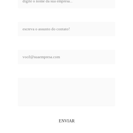
assunto*
email comercial*
mensagem*
ENVIAR