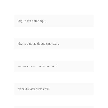
com a nozy
nome*
empresa*
assunto*
email comercial*
mensagem*