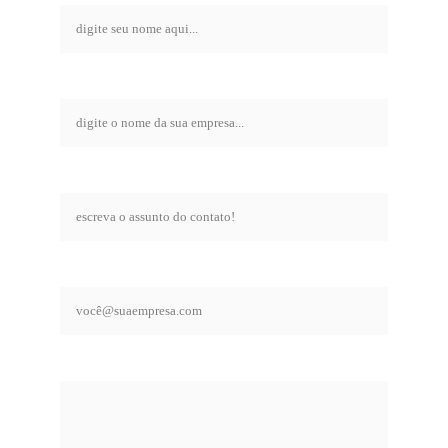
empresa*
assunto*
email comercial*
mensagem*