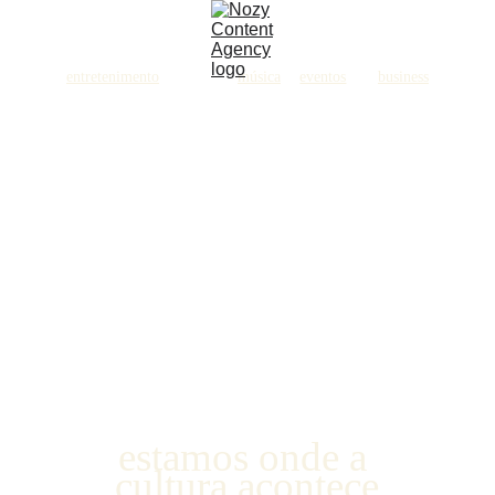
entretenimento
moda
música
eventos
business
estamos onde a 
cultura acontece