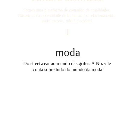
Somos uma plataforma de conteúdo de atualidades. 
Nascemos da necessidade de humanizar o relacionamento 
entre marcas, mídia e pessoas.
↓
moda
Do streetwear ao mundo das grifes. A Nozy te 
conta sobre tudo do mundo da moda