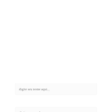
entre em contato 
com a nozy
nome*
empresa*