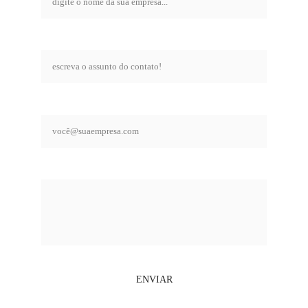
assunto*
email comercial*
mensagem*
ENVIAR